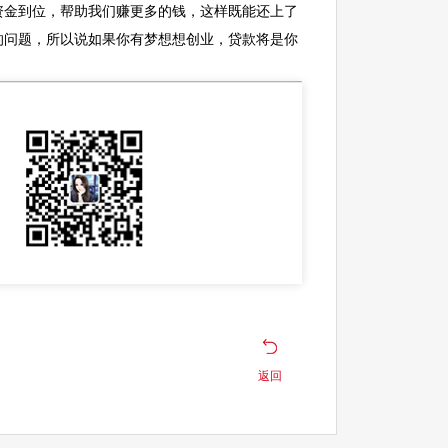
资金到位，帮助我们赚更多的钱，这样既能还上了
的问题，所以说如果你有梦想想创业，贷款将是你
返回