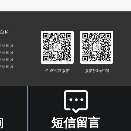
百科
贷款知识
贷款知识
贷款知识
贷款知识
金诚官方微信
微信扫码咨询
公司
工业火花塞
南京保安公司
住人集装箱租赁
测
南京保安服务
无锡甲醛检测
北京骨灰海撒
询
短信留言
金融中心
网站建设_SEO优化技术支持