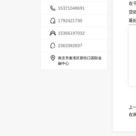
在
15371048691
贷
最
1792421730
15366197032
2363382837
南京市秦淮区新街口国际金
融中心
上
在