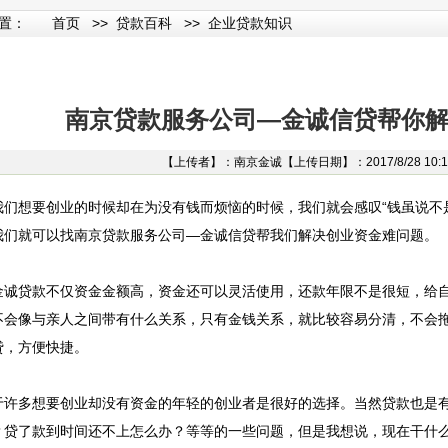
置：
首页
>>
贷款百科
>>
企业贷款知识
南京贷款服务公司—金诚信贷帮你
【上传者】：南京金诚【上传日期】：2017/8/28 10:
我们想要创业的时候却在为没有钱而烦恼的时候，我们就会感叹“钱虽说不
我们就可以找南京贷款服务公司—金诚信贷帮我们解决创业资金难问题。
金诚贷款不仅资金金额高，资金还可以灵活使用，还款年限不是很短，给
不会像与亲人之间带有什么关系，只有金钱关系，就比较容易分清，不会
贷，方便快捷。
于许多想要创业却没有资金的年轻的创业者是很好的选择。当然贷款也是
？贷了款到时间还不上怎么办？等等的一些问题，但是我想说，现在干什