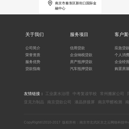
南京市秦淮区新街口国际金
融中心
关于我们
服务项目
客户案
公司简介
信用贷款
应急贷
荣誉资质
企业纳税贷款
个人消
服务优势
房产抵押贷款
企业经
贷款指南
汽车抵押贷款
购置房
友情链接：
工业废水治理
中考复读学校
常州搬家公司
亚克力制品
南京贷款公司
液晶拼接屏
南京甲醛检测
CopyRight©2010-2017 版权所有：南京市玄武区京之云网络科技