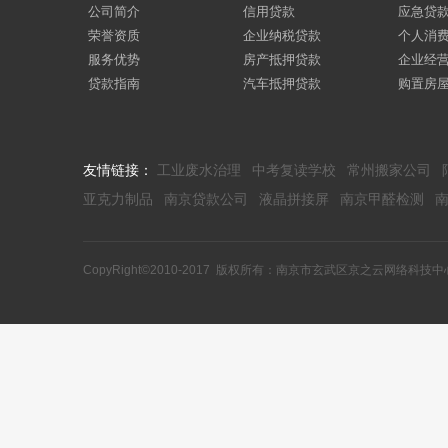
公司简介
信用贷款
应急贷
荣誉资质
企业纳税贷款
个人消
服务优势
房产抵押贷款
企业经
贷款指南
汽车抵押贷款
购置房
友情链接：
工业废水治理
中考复读学校
常州搬家公司
亚克力制品
南京贷款公司
液晶拼接屏
南京甲醛检测
CopyRight©2010-2017 版权所有：南京市玄武区京之云网络科技